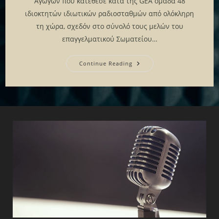
Αγωγών που κατέθεσε κατά της GEA ομάδα 48
ιδιοκτητών ιδιωτικών ραδιοσταθμών από ολόκληρη
τη χώρα, σχεδόν στο σύνολό τους μελών του
επαγγελματικού Σωματείου…
Ολοκληρώθηκε
Continue Reading
Η
Εκδίκαση
Σε
Πρώτο
Βαθμό
Των
Αγωγών
Που
Κατέθεσε
Κατά
Της
GEA
Ομάδα
48
Ιδιοκτητών
Ιδιωτικών
Ραδιοσταθμών
Από
Ολόκληρη
Τη
Χώρα